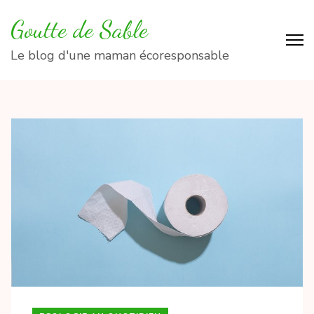
Aller
Goutte de Sable
au
contenu
Le blog d'une maman écoresponsable
(Pressez
Entrée)