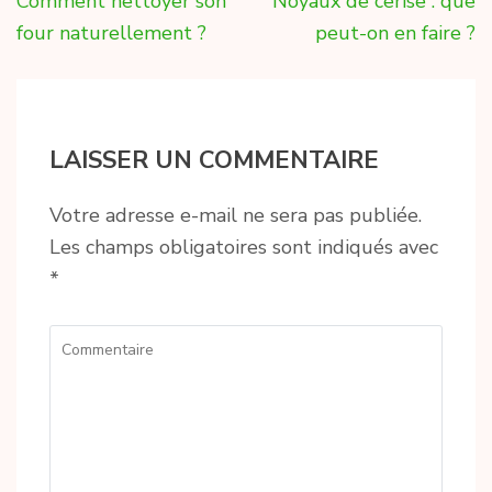
Navigation
Comment nettoyer son
Noyaux de cerise : que
de
four naturellement ?
peut-on en faire ?
l’article
LAISSER UN COMMENTAIRE
Votre adresse e-mail ne sera pas publiée.
Les champs obligatoires sont indiqués avec
*
Commentaire