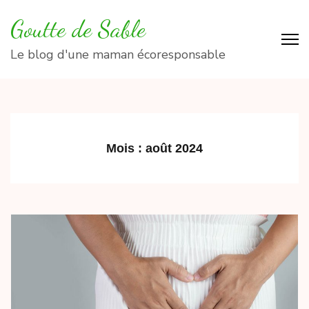
Aller
Goutte de Sable
au
contenu
Le blog d'une maman écoresponsable
(Pressez
Entrée)
Mois :
août 2024