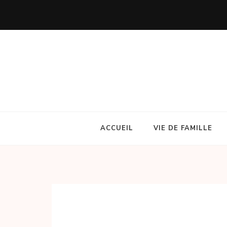
Aller
au
contenu
(Pressez
Entrée)
ACCUEIL
VIE DE FAMILLE