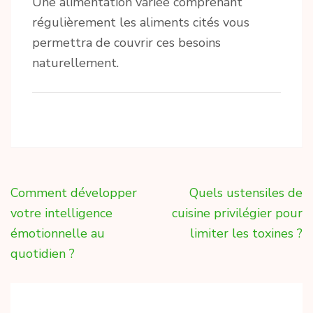
Une alimentation variée comprenant
régulièrement les aliments cités vous
permettra de couvrir ces besoins
naturellement.
Navigation
Comment développer
Quels ustensiles de
de
votre intelligence
cuisine privilégier pour
l’article
émotionnelle au
limiter les toxines ?
quotidien ?