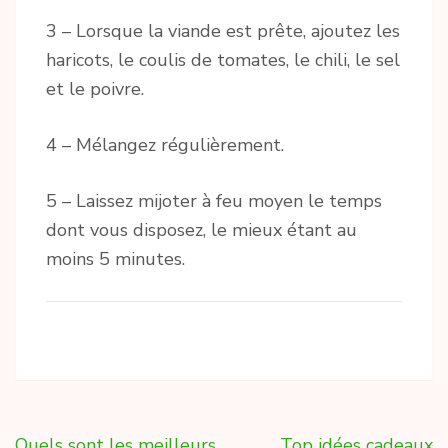
3 – Lorsque la viande est prête, ajoutez les
haricots, le coulis de tomates, le chili, le sel
et le poivre.
4 – Mélangez régulièrement.
5 – Laissez mijoter à feu moyen le temps
dont vous disposez, le mieux étant au
moins 5 minutes.
Navigation
Quels sont les meilleurs
Top idées cadeaux