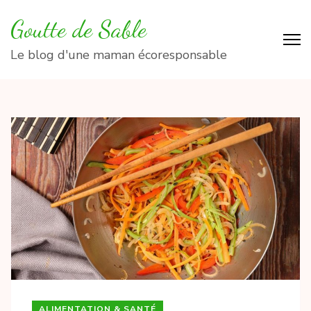
Aller
Goutte de Sable
au
contenu
Le blog d'une maman écoresponsable
(Pressez
Entrée)
ALIMENTATION & SANTÉ