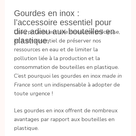
Gourdes en inox :
l’accessoire essentiel pour
dire adieu aux bouteilles en
L’eau potable est une ressource précieuse,
plastique.
et il est essentiel de préserver nos
ressources en eau et de limiter la
pollution liée à la production et la
consommation de bouteilles en plastique.
C’est pourquoi les gourdes en inox
made in
France
sont un indispensable à adopter de
toute urgence !
Les gourdes en inox offrent de nombreux
avantages par rapport aux bouteilles en
plastique.