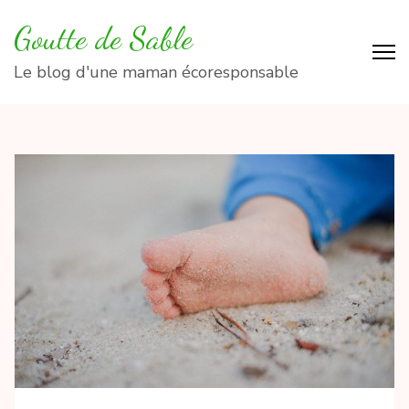
Aller
Goutte de Sable
au
contenu
Le blog d'une maman écoresponsable
(Pressez
Entrée)