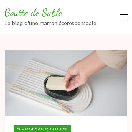
Aller
Goutte de Sable
au
contenu
Le blog d'une maman écoresponsable
(Pressez
Entrée)
ECOLOGIE AU QUOTIDIEN