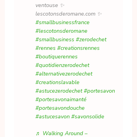
ventouse ✨
lescotonsderomane.com ✨
#smallbusinessfrance
#lescotonsderomane
#smallbusiness
#zerodechet
#rennes
#creationsrennes
#boutiquerennes
#quotidienzerodechet
#alternativezerodechet
#creationslavable
#astucezerodechet
#portesavon
#portesavonaimanté
#portesavondouche
#astucesavon
#savonsolide
♬ Walking Around –