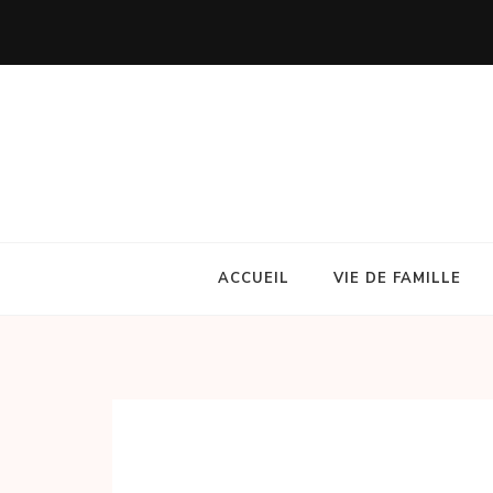
Aller
au
contenu
(Pressez
Entrée)
ACCUEIL
VIE DE FAMILLE