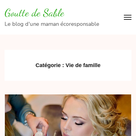
Aller
Goutte de Sable
au
contenu
Le blog d'une maman écoresponsable
(Pressez
Entrée)
Catégorie :
Vie de famille