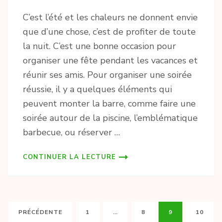
C’est l’été et les chaleurs ne donnent envie
que d’une chose, c’est de profiter de toute
la nuit. C’est une bonne occasion pour
organiser une fête pendant les vacances et
réunir ses amis. Pour organiser une soirée
réussie, il y a quelques éléments qui
peuvent monter la barre, comme faire une
soirée autour de la piscine, l’emblématique
barbecue, ou réserver …
CONTINUER LA LECTURE
Pagination
PAGE
PAGE
PAGE
PAGE
PRÉCÉDENTE
1
…
8
9
10