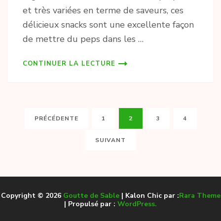
et très variées en terme de saveurs, ces
délicieux snacks sont une excellente façon
de mettre du peps dans les …
CONTINUER LA LECTURE
Pagination
PAGE
PAGE
PAGE
PAGE
PRÉCÉDENTE
1
2
3
4
des
publications
SUIVANT
Copyright © 2026
Goutte de Sable
| Kalon Chic par :
Rara Theme
| Propulsé par :
WordPress.